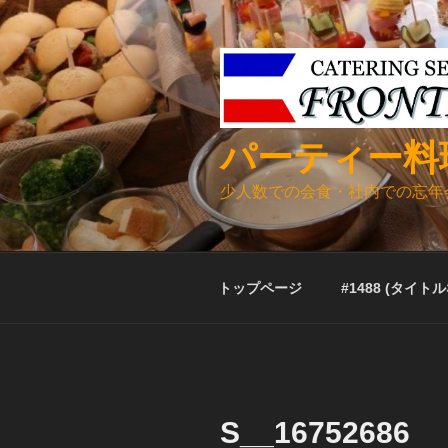
コ
ン
テ
ン
ツ
へ
パーティー料
ス
キ
少人数での会食・社内での忘年
ッ
プ
トップページ
#1488 (タイト
S__16752686