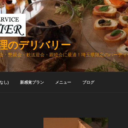
理のデリバリー
会・懇親会・歓送迎会・親睦会に最適！埼玉県限定のパーティ
ルなし)
新感覚プラン
メニュー
ブログ