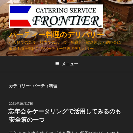
コ
ン
テ
ン
ツ
パーティー料理のデリバリー
へ
少人数での会食・社内での忘年会・懇親会・歓送迎会・親睦会に
ス
最適！埼玉県限定のパーティー料理のデリバリー
キ
ッ
メニュー
プ
カテゴリー:
パーティ料理
投
2021年10月17日
稿
忘年会をケータリングで活用してみるのも
日:
安全策の一つ