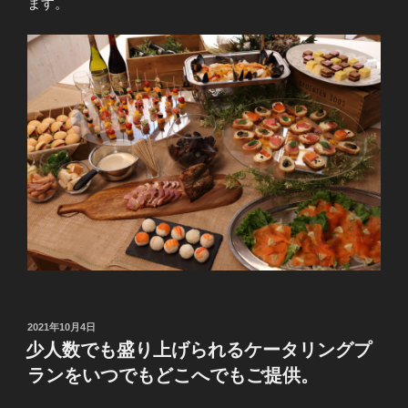
ます。
投
2021年10月4日
稿
少人数でも盛り上げられるケータリングプ
日:
ランをいつでもどこへでもご提供。