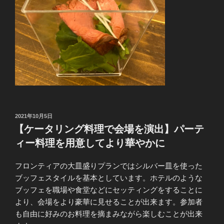
投
2021年10月5日
稿
【ケータリング料理で会場を演出】パーテ
日:
ィー料理を用意してより華やかに
フロンティアの大皿盛りプランではシルバー皿を使った
ブッフェスタイルを基本としています。ホテルのような
ブッフェを職場や食堂などにセッティングをすることに
より、会場をより豪華に見せることが出来ます。参加者
も自由に好みのお料理を摘まみながら楽しむことが出来