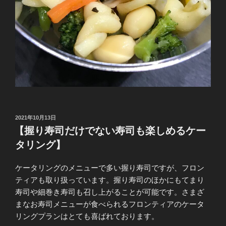
投
2021年10月13日
稿
【握り寿司だけでない寿司も楽しめるケー
日:
タリング】
ケータリングのメニューで多い握り寿司ですが、フロン
ティアも取り扱っています。握り寿司のほかにもてまり
寿司や細巻き寿司も召し上がることが可能です。さまざ
まなお寿司メニューが食べられるフロンティアのケータ
リングプランはとても喜ばれております。