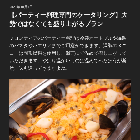
投
2021年10月7日
稿
【パーティー料理専門のケータリング】大
日:
勢ではなくても盛り上がるプラン
フロンティアのパーティー料理は冷製オードブルや温製
のパスタやパエリアまでご用意ができます。温製のメニ
ューは固形燃料を使用し、湯煎にて温めて召し上がって
いただきます。やはり温かいものは温めてべたほうが断
然、味も違ってきますよね。