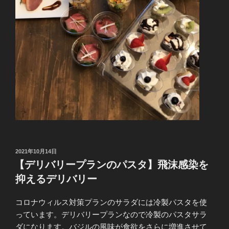
投
2021年10月14日
稿
【デリバリープランのパスタ】飛沫感染を
日:
抑えるデリバリー
コロナウィルス対策プランのサラダには冷製パスタを使
っています。デリバリープランなので冷製のパスタサラ
ダになります。バジルの風味が食欲をさらに増進させて