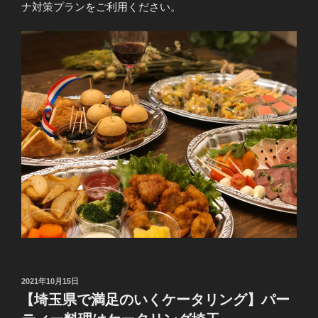
ナ対策プランをご利用ください。
投
2021年10月15日
稿
【埼玉県で満足のいくケータリング】パー
日: