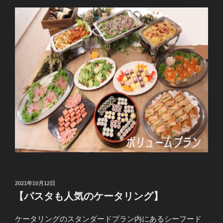
投
2021年10月12日
稿
【パスタも人気のケータリング】
日:
ケータリングのスタンダードプラン内にあるシーフード