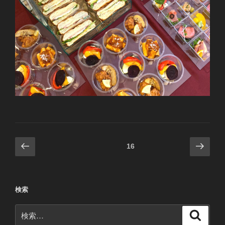
投
前
次
固定ページ
16
の
の
稿
ペ
ペ
ナ
ー
ー
ビ
検索
ジ
ジ
ゲ
検
ー
検
索
索: