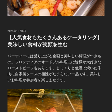
投
2021年10月6日
稿
【人気食材もたくさんあるケータリング】
日:
美味しい食材が笑顔を生む
パーティーには盛り上がる企画と美味しい料理がつきも
の。フロンティアのオードブル料理には皆様が大好きな
ローストビーフもあります。じっくりと低温で焼いた牛
肉に自家製ソースの相性がたまらない一品です。美味し
いお料理が参加者を楽しませます。