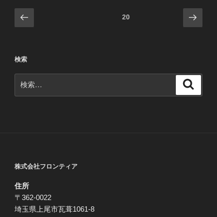
投
前
次
固定ページ
20
の
の
稿
ペ
ペ
ナ
ー
ー
ビ
検索
ジ
ジ
ゲ
検
ー
検
索
索:
シ
ョ
ン
株式会社フロンティア
住所
〒362-0022
埼玉県上尾市瓦葺1061-8