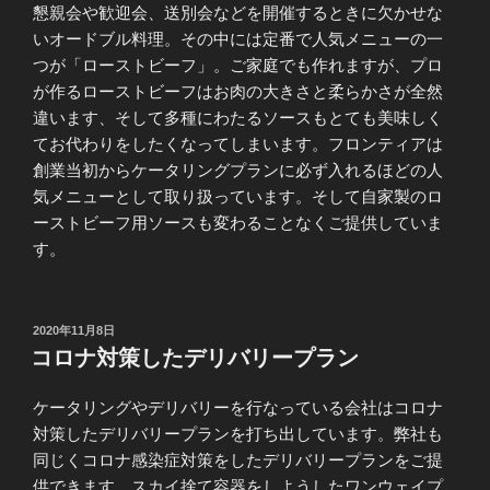
懇親会や歓迎会、送別会などを開催するときに欠かせな
いオードブル料理。その中には定番で人気メニューの一
つが「ローストビーフ」。ご家庭でも作れますが、プロ
が作るローストビーフはお肉の大きさと柔らかさが全然
違います、そして多種にわたるソースもとても美味しく
てお代わりをしたくなってしまいます。フロンティアは
創業当初からケータリングプランに必ず入れるほどの人
気メニューとして取り扱っています。そして自家製のロ
ーストビーフ用ソースも変わることなくご提供していま
す。
投
2020年11月8日
稿
コロナ対策したデリバリープラン
日:
ケータリングやデリバリーを行なっている会社はコロナ
対策したデリバリープランを打ち出しています。弊社も
同じくコロナ感染症対策をしたデリバリープランをご提
供できます。スカイ捨て容器をしようしたワンウェイプ