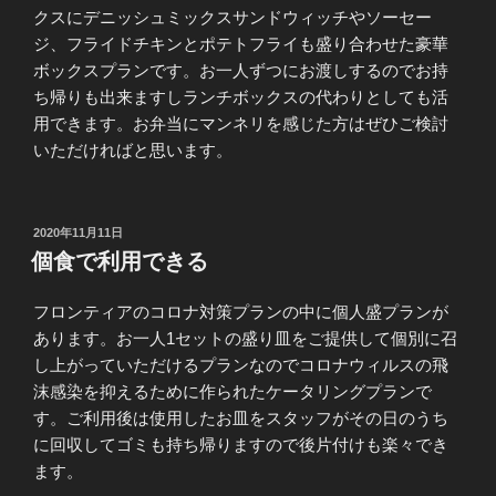
クスにデニッシュミックスサンドウィッチやソーセー
ジ、フライドチキンとポテトフライも盛り合わせた豪華
ボックスプランです。お一人ずつにお渡しするのでお持
ち帰りも出来ますしランチボックスの代わりとしても活
用できます。お弁当にマンネリを感じた方はぜひご検討
いただければと思います。
投
2020年11月11日
稿
個食で利用できる
日:
フロンティアのコロナ対策プランの中に個人盛プランが
あります。お一人1セットの盛り皿をご提供して個別に召
し上がっていただけるプランなのでコロナウィルスの飛
沫感染を抑えるために作られたケータリングプランで
す。ご利用後は使用したお皿をスタッフがその日のうち
に回収してゴミも持ち帰りますので後片付けも楽々でき
ます。