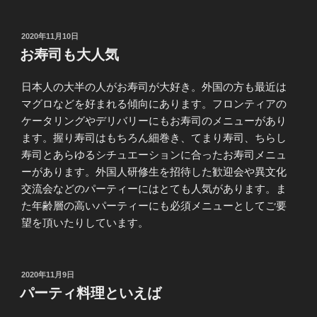
投
2020年11月10日
稿
お寿司も大人気
日:
日本人の大半の人がお寿司が大好き。外国の方も最近は
マグロなどを好まれる傾向にあります。フロンティアの
ケータリングやデリバリーにもお寿司のメニューがあり
ます。握り寿司はもちろん細巻き、てまり寿司、ちらし
寿司とあらゆるシチュエーションに合ったお寿司メニュ
ーがあります。外国人研修生を招待した歓迎会や異文化
交流会などのパーティーにはとても人気があります。ま
た年齢層の高いパーティーにも必須メニューとしてご要
望を頂いたりしています。
投
2020年11月9日
稿
パーティ料理といえば
日: