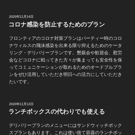
投
2020年11月14日
稿
コロナ感染を防止するためのプラン
日:
フロンティアのコロナ対策プランはパーティー時のコロ
ナウィルスの飛沫感染を出来る限り抑えるためのケータ
リング・デリバリープランです。懇親会や歓迎会、慰労
会などコロナに戦ってきた方々が集まっても安全性を保
ってコミュニケーションが取れるためのオードブルプラ
ンをぜひ活用していただき明日への活力にしていただき
たいです。
投
2020年11月12日
稿
ランチボックスの代わりでも使える
日:
デリバリープランのメニューにはサンドウィッチボック
スプランもあります。これは使い捨て容器のランチボッ