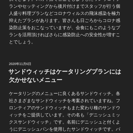
ランやセッティングから後片付けまでスタッフが行う個
人盛り料理プランなどコロナウィルスの飛沫感染を極力
抑えたプランがあります。皆さんも日ごろからコロナ感
染防止策をおこなっていますが、会食にもこのようなプ
ランを活用頂ければさらに感染防止への安全性が増すこ
とでしょう。
投
2020年11月6日
稿
サンドウィッチはケータリングプランには
日:
欠かせないメニュー
ケータリングのメニューに良くあるサンドウィッチ。各
社さまざまなサンドウィッチを考案されていますね。フ
ロンティアのサンドウィッチもまた変わり種のサンドウ
ィッチをご提供しています。その名も「デニッシュミッ
クスサンドウィッチ」です。名前にデニッシュと付くよ
うにデニッシュパンを使用したサンドウィッチです。バ