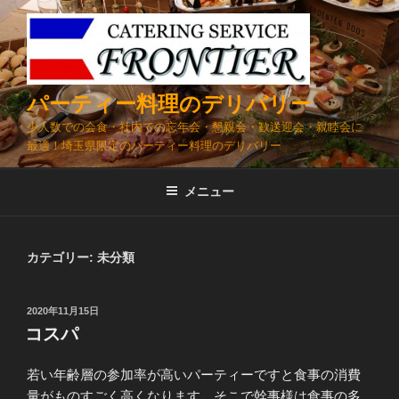
コ
ン
テ
ン
ツ
パーティー料理のデリバリー
へ
少人数での会食・社内での忘年会・懇親会・歓送迎会・親睦会に
ス
最適！埼玉県限定のパーティー料理のデリバリー
キ
ッ
メニュー
プ
カテゴリー:
未分類
投
2020年11月15日
稿
コスパ
日:
若い年齢層の参加率が高いパーティーですと食事の消費
量がものすごく高くなります。そこで幹事様は食事の多