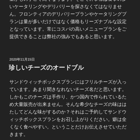
いケータリングやデリバリーを探さなくてはなりませ
ん。フロンティアのデリバリープランやケータリングプ
ランは量が多いだけではなく価格もリーズナブルな設定
となっています。常にコスパの高いメニュープランをご
提供できることは弊社の強みでもあると思います。
投
2020年11月15日
稿
珍しいチーズのオードブル
日:
サンドウィッチボックスプランにはフリルチーズが入っ
ています。あまり聞きなれないチーズ名だと思います。
しかもこのチーズは手作り、かつ国内で作られているた
め大量販売が出来ません。そんな希少なチーズの味はは
たしてどんな味がするのか？それはご予約してサンドウ
ィッチボックスプランをお召し上がりください。癖は全
くなく食べやすい。ということだけお伝えさせていただ
きます。