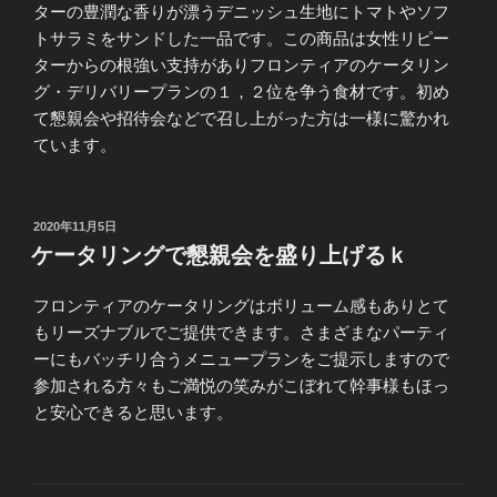
ターの豊潤な香りが漂うデニッシュ生地にトマトやソフ
トサラミをサンドした一品です。この商品は女性リピー
ターからの根強い支持がありフロンティアのケータリン
グ・デリバリープランの１，２位を争う食材です。初め
て懇親会や招待会などで召し上がった方は一様に驚かれ
ています。
投
2020年11月5日
稿
ケータリングで懇親会を盛り上げるｋ
日:
フロンティアのケータリングはボリューム感もありとて
もリーズナブルでご提供できます。さまざまなパーティ
ーにもバッチリ合うメニュープランをご提示しますので
参加される方々もご満悦の笑みがこぼれて幹事様もほっ
と安心できると思います。