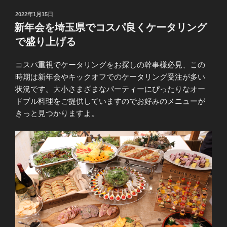
投
2022年1月15日
稿
新年会を埼玉県でコスパ良くケータリング
日:
で盛り上げる
コスパ重視でケータリングをお探しの幹事様必見、この
時期は新年会やキックオフでのケータリング受注が多い
状況です。大小さまざまなパーティーにぴったりなオー
ドブル料理をご提供していますのでお好みのメニューが
きっと見つかりますよ。