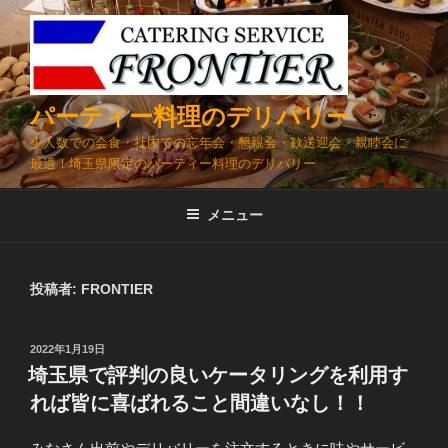
コ
ン
テ
ン
ツ
パーティー料理のデリバリー
へ
少人数での会食・社内での忘年会・懇親会・歓送迎会・親睦会に
ス
最適！埼玉県限定のパーティー料理のデリバリー
キ
ッ
メニュー
プ
投稿者:
FRONTIER
投
2022年1月19日
稿
埼玉県で評判の良いケータリングを利用す
日:
れば皆に喜ばれること間違いなし！！