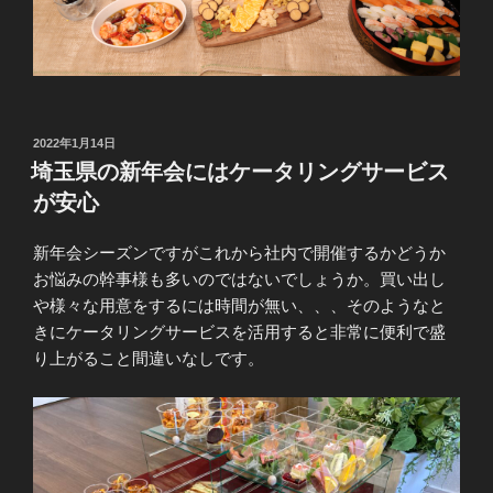
投
2022年1月14日
稿
埼玉県の新年会にはケータリングサービス
日:
が安心
新年会シーズンですがこれから社内で開催するかどうか
お悩みの幹事様も多いのではないでしょうか。買い出し
や様々な用意をするには時間が無い、、、そのようなと
きにケータリングサービスを活用すると非常に便利で盛
り上がること間違いなしです。