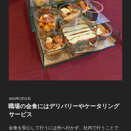
投
2022年1月11日
稿
職場の会食にはデリバリーやケータリング
日:
サービス
会食を安心して行うには外へ行かず、社内で行うことで