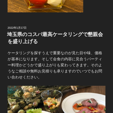
投
2022年1月17日
稿
埼玉県のコスパ最高ケータリングで懇親会
日:
を盛り上げる
ケータリングを探すうえで重要なのが見た目や味、価格
が基本になります。そして会食の内容に見合うパーティ
ー料理かどうかで盛り上がりも変わってきます。そのよ
うなご相談や無料お見積りも承りますのでいつでもお問
い合わせください。