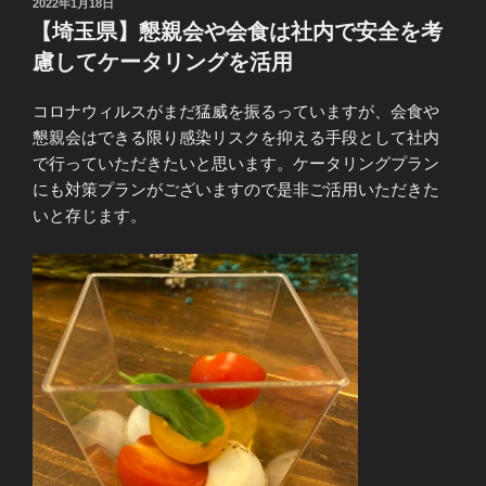
投
2022年1月18日
稿
【埼玉県】懇親会や会食は社内で安全を考
日:
慮してケータリングを活用
コロナウィルスがまだ猛威を振るっていますが、会食や
懇親会はできる限り感染リスクを抑える手段として社内
で行っていただきたいと思います。ケータリングプラン
にも対策プランがございますので是非ご活用いただきた
いと存じます。