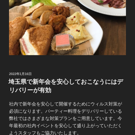
投
2022年1月16日
稿
埼玉県で新年会を安心しておこなうにはデ
日:
リバリーが有効
社内で新年会を安心して開催するためにウィルス対策が
必須になります。パーティー料理をデリバリーしている
弊社ではさまざまな対策プランをご用意しています。今
年最初の社内イベントを安心して盛り上がっていただく
ようスタッフもご協力いたします。