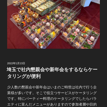
投
2022年1月13日
稿
埼玉で社内懇親会や新年会をするならケー
日:
タリングが便利
少人数の懇親会や新年会はいまのご時世は社内で行う企
業様が多いです。そこで役立つサービスがケータリング
です。特にパーティー料理のケータリングでしたらバラ
エティに富んだメニューがありますので参加者層や目的