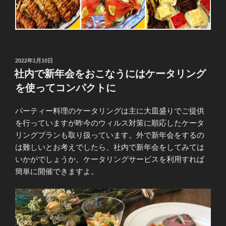
投
2022年1月10日
稿
社内で新年会をおこなうにはケータリング
日:
を使ってコンパクトに
パーティー料理のケータリングは主に大皿盛りでご提供
を行っていますが昨今のウィルス対策に順応したケータ
リングプランも取り扱っています。外で新年会をするの
は難しいとお考えでしたら、社内で新年会をしてみては
いかがでしょうか。ケータリングサービスを利用すれば
簡単に開催できますよ。