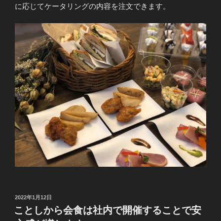
に応じてケータリングの内容を注文できます。
投
2022年1月12日
稿
ことしから会食は社内で開催することで安
日: