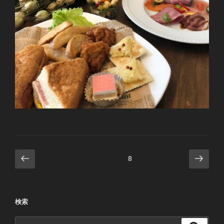
投
前
次
固定ページ
8
の
の
稿
ペ
ペ
ナ
ー
ー
ビ
検索
ジ
ジ
ゲ
検