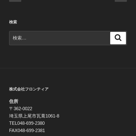
の
の
稿
ペ
ペ
ナ
ー
ー
ビ
検索
ジ
ジ
ゲ
検
ー
検
索
索:
シ
ョ
ン
株式会社フロンティア
住所
〒362-0022
埼玉県上尾市瓦葺1061-8
TEL048-699-2380
FAX048-699-2381