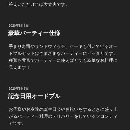
答えいただければ大丈夫です。
投
2020年8月6日
稿
豪華パーティー仕様
日:
手まり寿司やサンドウィッチ、ケーキも付いているオー
ドブルセットはさまざまなパーティーにピッタリです。
種類も豊富でパーティーに使えばとても豪華なお料理に
見えます！
投
2020年8月5日
稿
記念日用オードブル
日:
お子様やお友達の誕生日会やお祝いをするときに盛り上
がるパーティー料理のデリバリーをしているフロンティ
アです。