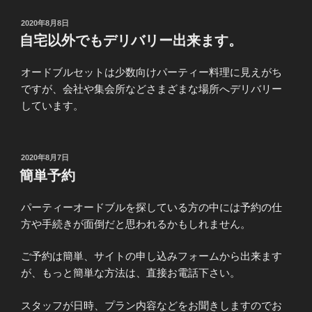
投
2020年8月8日
稿
自宅以外でもデリバリー出来ます。
日:
オードブルセットは少数向けパーティー料理に見えがち
ですが、会社や集会所などさまざまな場所へデリバリー
しています。
投
2020年8月7日
稿
簡単予約
日:
パーティーオードブルを探している方の中には予約の仕
方や手続きが面倒だと思われるかもしれません。
ご予約は簡単、サイトの申し込みフォームから出来ます
が、もっと簡単な方法は、直接お電話下さい。
スタッフが日時、プラン内容などをお聞きしますのでお