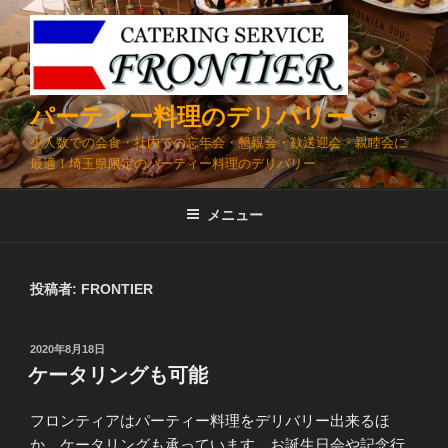
コ
ン
テ
ン
ツ
パーティー料理のデリバリー
へ
少人数での会食・社内での忘年会・懇親会・歓送迎会・親睦会に
ス
最適！埼玉県限定のパーティー料理のデリバリー
キ
ッ
メニュー
プ
投稿者:
FRONTIER
投
2020年8月18日
稿
ケータリングも可能
日:
フロンティアはパーティー料理をデリバリー出来るほ
か、ケータリングも承っています。お誕生日会や記念行