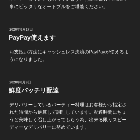
事にピッタリなオードブルをご堪能ください。
投
2020年8月17日
稿
PayPay使えます
日:
お支払い方法にキャッシュレス決済のPayPayが使えるよ
うになりました。
投
2020年8月9日
稿
鮮度バッチリ配達
日:
デリバリーしているパーティー料理はお客様から指定さ
れた時間から逆算して調理しています。配達時間にちょ
うど美味しく召し上がってもらう為、出来る限りスピー
ディーなデリバリーに努めています。