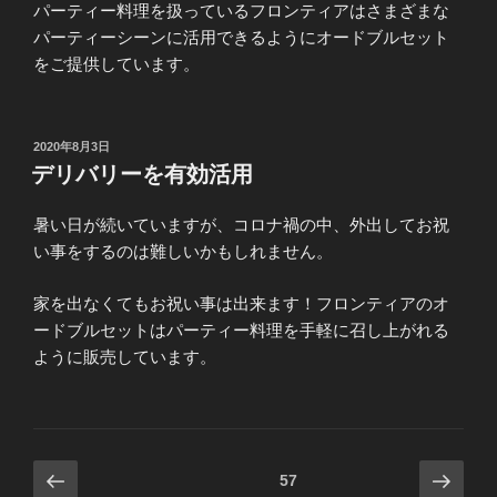
パーティー料理を扱っているフロンティアはさまざまな
パーティーシーンに活用できるようにオードブルセット
をご提供しています。
投
2020年8月3日
稿
デリバリーを有効活用
日:
暑い日が続いていますが、コロナ禍の中、外出してお祝
い事をするのは難しいかもしれません。
家を出なくてもお祝い事は出来ます！フロンティアのオ
ードブルセットはパーティー料理を手軽に召し上がれる
ように販売しています。
投
前
次
固定ページ
57