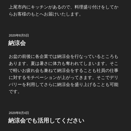
上尾市内にキッチンがあるので、料理盛り付けをしてか
らお客様のもとへお届けいたします。
投
2020年8月5日
稿
納涼会
日:
お盆の前後に各企業では納涼会を行なっているところも
あります。夏は暑さに体力も奪われてしまいます。そこ
で軽いお疲れ会も兼ねて納涼会をすることも社員の仕事
に対するモチベーションが上がってきます。そこでデリ
バリーを利用してさらに納涼会を盛り上げることも可能
です。
投
2020年8月4日
稿
納涼会でも活用してください
日: