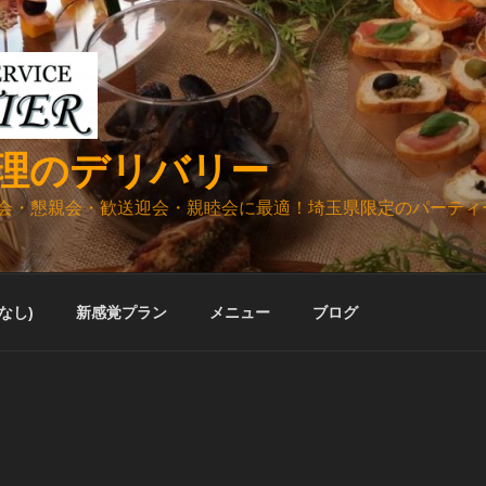
理のデリバリー
会・懇親会・歓送迎会・親睦会に最適！埼玉県限定のパーティ
ルなし)
新感覚プラン
メニュー
ブログ