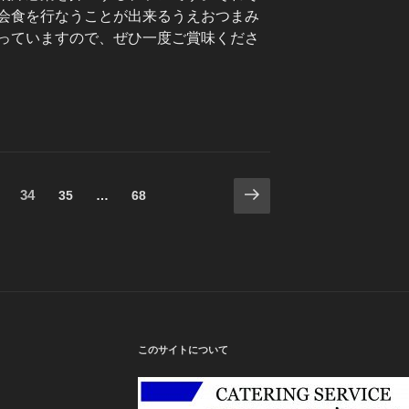
会食を行なうことが出来るうえおつまみ
っていますので、ぜひ一度ご賞味くださ
次
固
34
固
固
35
…
68
の
定
定
定
ペ
ペ
ペ
ペ
ー
ー
ー
ー
ジ
ジ
ジ
ジ
このサイトについて