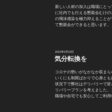
新しい人材の加入は職場にとっ
に社内でも行える懇親会むけの
の飛沫感染を極力抑えることが
て懇親会ができると思います。
投
2021年3月10日
稿
気分転換を
日:
コロナの勢いがなかなか収まら
いくにも制限ばかりで心身とも
状況下で弊社はデリバリーで皆
リバリープランを考えました。
職場や自宅でも安心してご利用