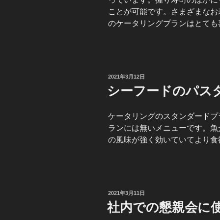
ことが可能です。さまざまなお
のケータリングプランはとても
投
2021年3月12日
稿
シーフードのパス
日:
ケータリングのスタンダードプ
ランには無いメニューです。魚
の風味が強く効いていてより食
投
2021年3月11日
稿
社内での懇親会に
日: