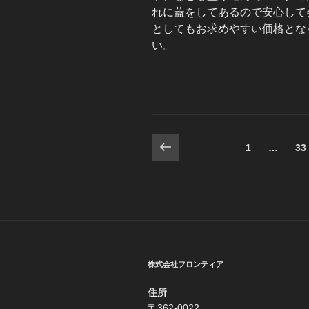
れに蓋をしてあるので安心して
としてもお求めやすい価格とな
い。
投
前
固
固
1
…
33
の
定
定
稿
ペ
ペ
ペ
ー
ー
ナ
ー
ジ
ジ
ジ
ビ
ゲ
株式会社フロンティア
ー
シ
住所
〒362-0022