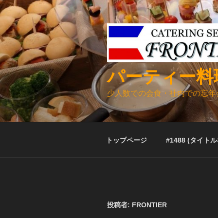
コ
ン
テ
ン
ツ
へ
パーティー料
ス
キ
少人数での会食・社内での忘年
ッ
プ
トップページ
#1488 (タイト
投稿者:
FRONTIER