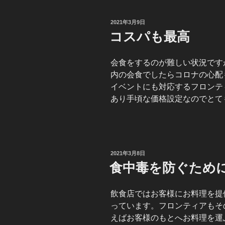
投
2021年3月9日
稿
コスパも最高
日:
会食をするのが難しい状況です
内の会食でしたらコロナの心配
イベントにも対応するフロンテ
あり手頃な価格設定なのでとて
投
2021年3月8日
稿
食中毒を防ぐため
日:
飲食店ではお客様にお料理を提
っています。フロンティアもそ
えばお客様のもとへお料理を運