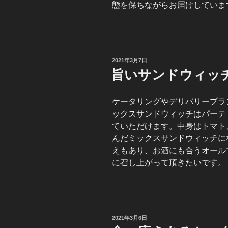
態を保ちながらお届けしていま
投
2021年3月7日
稿
旨いサンドウィッ
日:
ケータリングやデリバリープラ
ックスサンドウィッチはパーテ
ていただけます。中身はトマト
んだミックスサンドウィッチに
えもあり、お酒にも合うオール
に召し上がって頂きたいです。
投
2021年3月6日
稿