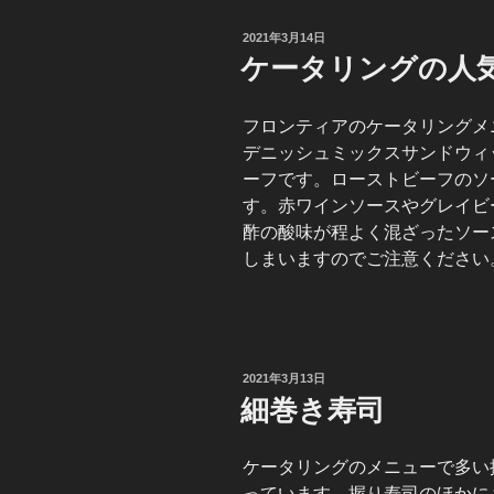
投
2021年3月14日
稿
ケータリングの人
日:
フロンティアのケータリングメ
デニッシュミックスサンドウィ
ーフです。ローストビーフのソ
す。赤ワインソースやグレイビ
酢の酸味が程よく混ざったソー
しまいますのでご注意ください
投
2021年3月13日
稿
細巻き寿司
日:
ケータリングのメニューで多い
っています。握り寿司のほかに