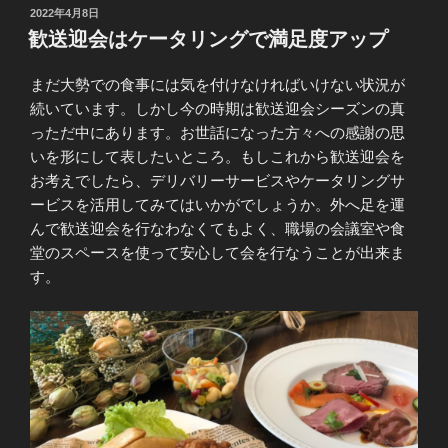
投
2022年4月8日
稿
歓送迎会はケータリングで満足度アップ
日:
まだ大勢での食事には気を付けなければいけない状況が
続いています。しかし今の時期は歓送迎会シーズンの真
っただ中にあります。お世話になった方々への感謝の思
いを形にして表したいところ。もしこれから歓送迎会を
お考えでしたら、デリバリーサービスやケータリングサ
ービスを活用してみてはいかがでしょうか。外へ足を運
んで歓送迎会を行なわなくてもよく、職場の会議室や食
堂のスペースを使って安心して会を行なうことが出来ま
す。