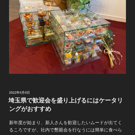
投
2022年4月4日
稿
埼玉県で歓迎会を盛り上げるにはケータリ
日:
ングがおすすめ
新年度が始まり、新人さんを歓迎したいムードが出てく
るころですが、社内で懇親会を行なうには簡単に食べら