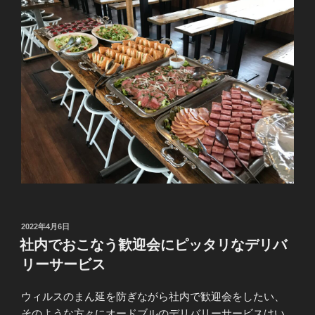
投
2022年4月6日
稿
社内でおこなう歓迎会にピッタリなデリバ
日:
リーサービス
ウィルスのまん延を防ぎながら社内で歓迎会をしたい、
そのような方々にオードブルのデリバリーサービスはい