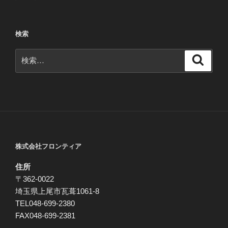
の
稿
ペ
ナ
ー
ビ
検索
ジ
ゲ
検
ー
検
索
索:
シ
ョ
ン
株式会社フロンティア
住所
〒362-0022
埼玉県上尾市瓦葺1061-8
TEL048-699-2380
FAX048-699-2381