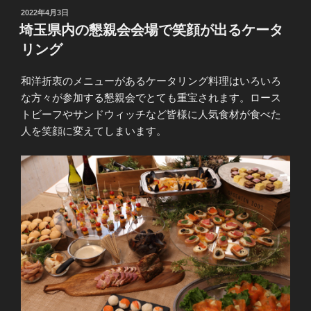
投
2022年4月3日
稿
埼玉県内の懇親会会場で笑顔が出るケータ
日:
リング
和洋折衷のメニューがあるケータリング料理はいろいろ
な方々が参加する懇親会でとても重宝されます。ロース
トビーフやサンドウィッチなど皆様に人気食材が食べた
人を笑顔に変えてしまいます。