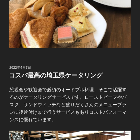
投
2022年4月7日
稿
コスパ最高の埼玉県ケータリング
日:
懇親会や歓迎会で必須のオードブル料理、そこで活躍す
るのがケータリングサービスです。ローストビーフやパ
スタ、サンドウィッチなど盛りだくさんのメニュープラ
ンに後片付けまで行うサービスもありコストパフォーマ
ンスに優れています。