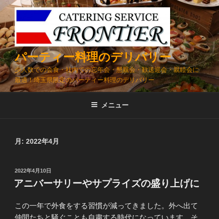
コ
ン
テ
ン
ツ
パーティー料理のデリバリー
へ
少人数での会食・社内での忘年会・懇親会・歓送迎会・親睦会に
ス
最適！埼玉県限定のパーティー料理のデリバリー
キ
ッ
メニュー
プ
月:
2022年4月
投
2022年4月10日
稿
アニバーサリーやサプライズの盛り上げに
日:
この一年で外食をする習慣が減ってきました。外へ出て
仲間たちと騒ぐことも自粛する時代になっています。そ