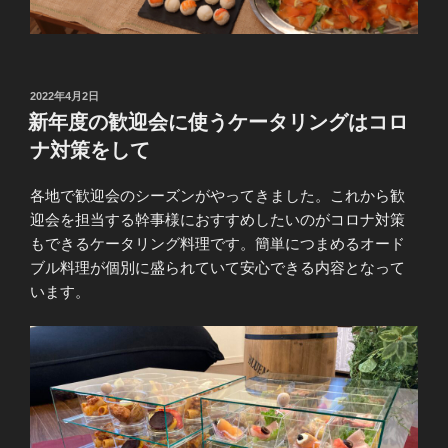
投
2022年4月2日
稿
新年度の歓迎会に使うケータリングはコロ
日:
ナ対策をして
各地で歓迎会のシーズンがやってきました。これから歓
迎会を担当する幹事様におすすめしたいのがコロナ対策
もできるケータリング料理です。簡単につまめるオード
ブル料理が個別に盛られていて安心できる内容となって
います。