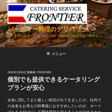
コ
ン
テ
ン
ツ
パーティー料理のデリバリー
へ
少人数での会食・社内での忘年会・懇親会・歓送迎会・親睦会に
ス
最適！埼玉県限定のパーティー料理のデリバリー
キ
ッ
メニュー
プ
投
2022年1月20日
投稿者:
FRONTIER
稿
個別でも提供できるケータリング
日:
プランが安心
会食に関してまた厳しい状況が出てきましたが、社内で
の会食をお考えの幹事様におすすめしたいのが、オード
ブルを小分けにして飛沫感染を抑えることができるケー