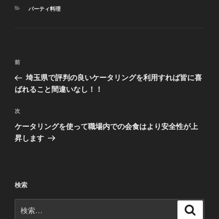
カ
パーティ料理
テ
ゴ
リ
ー
投
前
前
稿
の
埼玉県で評判の良いケータリングを利用すれば皆に喜
ナ
投
ばれること間違いなし！！
ビ
稿
ゲ
次
次
の
ー
ケータリングを使って職場内での会食はより安全性が上
投
シ
昇します
稿
ョ
ン
検索
検
検
索
索: