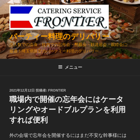
コ
ン
テ
ン
ツ
パーティー料理のデリバリー
へ
少人数での会食・社内での忘年会・懇親会・歓送迎会・親睦会に
ス
最適！埼玉県限定のパーティー料理のデリバリー
キ
ッ
メニュー
プ
投
2021年12月12日
投稿者:
FRONTIER
稿
職場内で開催の忘年会にはケータ
日:
リングやオードブルプランを利用
すれば便利
外の会場で忘年会を開催するにはまだ不安な幹事様には