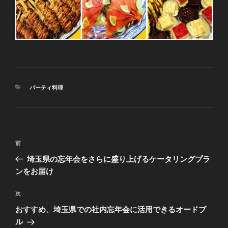
カ
パーティ料理
テ
ゴ
リ
ー
投
前
前
稿
の
埼玉県の忘年会をさらに盛り上げるケータリングプラ
ナ
投
ンをお届け
ビ
稿
ゲ
次
次
の
ー
おすすめ、埼玉県での社内忘年会に活用できるオードブ
投
シ
ル