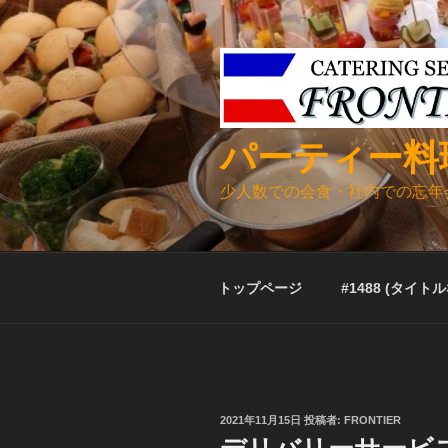
コ
ン
テ
ン
ツ
へ
パーティー料
ス
キ
少人数での会食・社内での忘年
ッ
プ
トップページ
#1488 (タイト
投
2021年11月15日
投稿者:
FRONTIER
稿