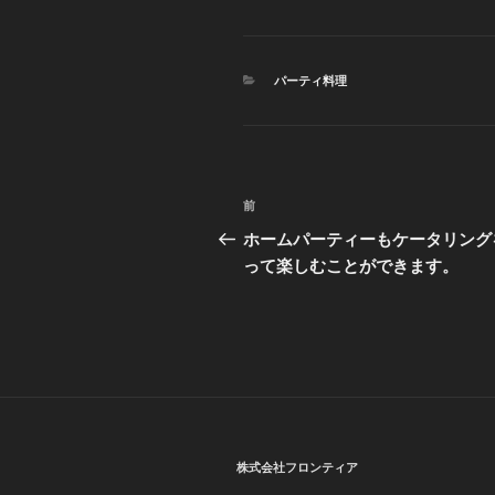
カ
パーティ料理
テ
ゴ
リ
ー
投
前
前
稿
の
ホームパーティーもケータリング
投
って楽しむことができます。
ナ
稿
ビ
ゲ
ー
シ
ョ
株式会社フロンティア