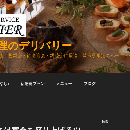
理のデリバリー
会・懇親会・歓送迎会・親睦会に最適！埼玉県限定のパーティ
ルなし)
新感覚プラン
メニュー
ブログ
検索