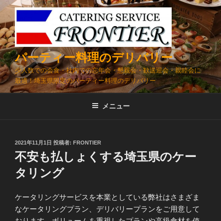
コ
ン
テ
ン
ツ
パーティー料理のデリバリー
へ
少人数での会食・社内での忘年会・懇親会・歓送迎会・親睦会に
ス
最適！埼玉県限定のパーティー料理のデリバリー
キ
ッ
メニュー
プ
投
2021年11月1日
投稿者:
FRONTIER
稿
不安も払しょくする埼玉県のケー
日:
タリング
ケータリングサービスを本業としている弊社はさまざま
なケータリングプラン、デリバリープランをご用意して
おります。ボリュームを重視したプランや高級食材を使