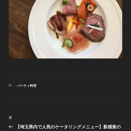
カ
パーティ料理
テ
ゴ
リ
ー
投
前
前
稿
の
【埼玉県内で人気のケータリングメニュー】新感覚の
ナ