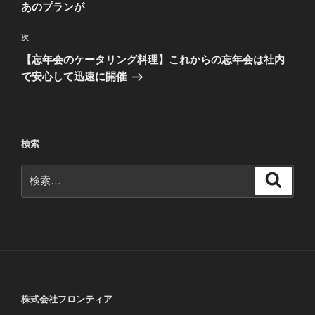
投
あのプランが
ビ
稿
ゲ
次
次
の
ー
【忘年会のケータリング料理】これからの忘年会は社内
投
シ
で安心して迅速に開催
稿
ョ
ン
検索
検
検
索
索:
株式会社フロンティア