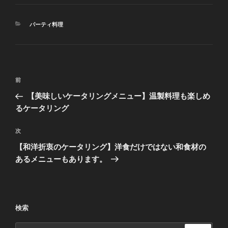
カ
パーティ料理
テ
ゴ
リ
ー
投
前
前
稿
の
【美味しいケータリングメニュー】温製料理も楽しめ
ナ
投
るケータリング
ビ
稿
ゲ
次
次
の
ー
【和洋折衷のケータリング】洋食だけではない和食材の
投
シ
あるメニューもあります。
稿
ョ
ン
検索
検