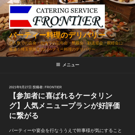
コ
ン
テ
ン
ツ
パーティー料理のデリバリー
へ
少人数での会食・社内での忘年会・懇親会・歓送迎会・親睦会に
ス
最適！埼玉県限定のパーティー料理のデリバリー
キ
ッ
メニュー
プ
投
2021年9月27日
投稿者:
FRONTIER
稿
【参加者に喜ばれるケータリン
日:
グ】人気メニュープランが好評価
に繋がる
パーティーや宴会を行なううえで幹事様が気にすること