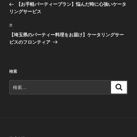
の
【お手軽パーティープラン】悩んだ時に心強いケータ
ナ
投
リングサービス
ビ
稿
ゲ
次
次
の
ー
【埼玉県のパーティー料理をお届け】ケータリングサー
投
シ
ビスのフロンティア
稿
ョ
ン
検索
検
検
索
索: