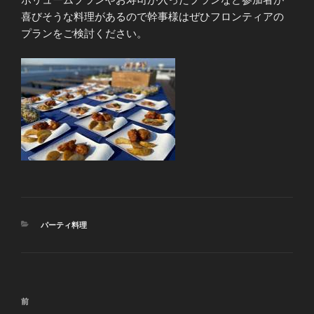
喜びそうな料理があるので幹事様はぜひフロンティアの
プランをご検討ください。
カ
パーティ料理
テ
ゴ
リ
ー
投
前
前
稿