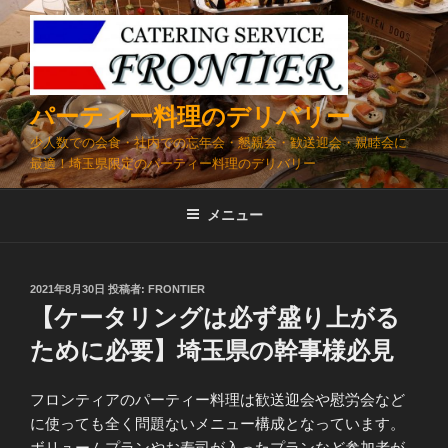
コ
ン
テ
ン
ツ
パーティー料理のデリバリー
へ
少人数での会食・社内での忘年会・懇親会・歓送迎会・親睦会に
ス
最適！埼玉県限定のパーティー料理のデリバリー
キ
ッ
メニュー
プ
投
2021年8月30日
投稿者:
FRONTIER
稿
【ケータリングは必ず盛り上がる
日:
ために必要】埼玉県の幹事様必見
フロンティアのパーティー料理は歓送迎会や慰労会など
に使っても全く問題ないメニュー構成となっています。
ボリュームプランやお寿司が入ったプランなど参加者が