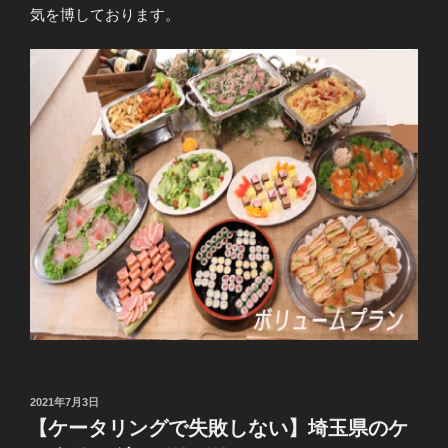
気を博しております。
投
2021年7月3日
稿
【ケータリングで失敗しない】埼玉県のケ
日: