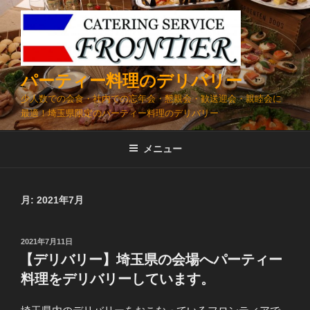
コ
ン
テ
ン
ツ
パーティー料理のデリバリー
へ
少人数での会食・社内での忘年会・懇親会・歓送迎会・親睦会に
ス
最適！埼玉県限定のパーティー料理のデリバリー
キ
ッ
メニュー
プ
月:
2021年7月
投
2021年7月11日
稿
【デリバリー】埼玉県の会場へパーティー
日:
料理をデリバリーしています。