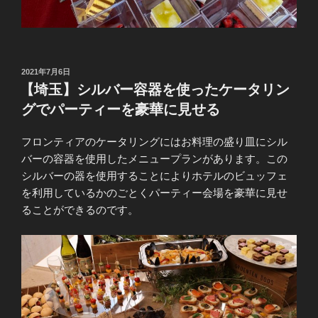
投
2021年7月6日
稿
【埼玉】シルバー容器を使ったケータリン
日:
グでパーティーを豪華に見せる
フロンティアのケータリングにはお料理の盛り皿にシル
バーの容器を使用したメニュープランがあります。この
シルバーの器を使用することによりホテルのビュッフェ
を利用しているかのごとくパーティー会場を豪華に見せ
ることができるのです。