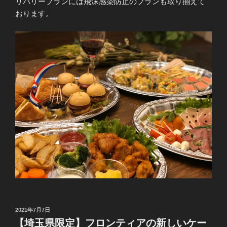
リバリープランには飛沫感染防止のプランも取り揃えて
おります。
投
2021年7月7日
稿
【埼玉県限定】フロンティアの新しいケー