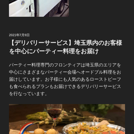
投
2021年7月9日
稿
【デリバリーサービス】埼玉県内のお客様
日:
を中心にパーティー料理をお届け
パーティー料理専門のフロンティアは埼玉県のエリアを
中心にさまざまなパーティー会場へオードブル料理をお
届けしています。お子様にも人気のあるローストビーフ
も食べられるプランもお届けできるデリバリーサービス
を行なっています。