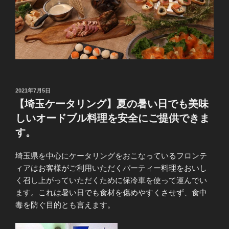
投
2021年7月5日
稿
【埼玉ケータリング】夏の暑い日でも美味
日:
しいオードブル料理を安全にご提供できま
す。
埼玉県を中心にケータリングをおこなっているフロンテ
ィアはお客様がご利用いただくパーティー料理をおいし
く召し上がっていただくために保冷車を使って運んでい
ます。これは暑い日でも食材を傷めやすくさせず、食中
毒を防ぐ目的とも言えます。