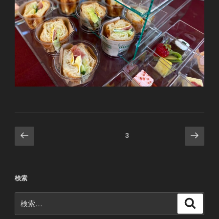
投
前
次
固定ページ
3
の
の
稿
ペ
ペ
ナ
ー
ー
ビ
検索
ジ
ジ
ゲ
検
ー
検
索
索:
シ