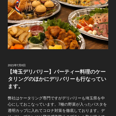
投
2021年7月8日
稿
【埼玉デリバリー】パーティー料理のケー
日:
タリングのほかにデリバリーも行なってい
ます。
弊社はケータリング専門ですがデリバリーも埼玉県を中
心にしておこなっています。7種の野菜が入ったパスタを
透明カップに入れてコロナ対策を徹底しております。デ