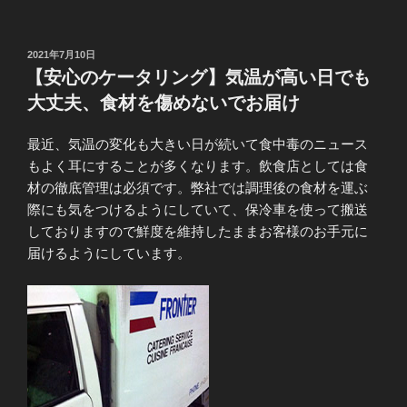
投
2021年7月10日
稿
【安心のケータリング】気温が高い日でも
日:
大丈夫、食材を傷めないでお届け
最近、気温の変化も大きい日が続いて食中毒のニュース
もよく耳にすることが多くなります。飲食店としては食
材の徹底管理は必須です。弊社では調理後の食材を運ぶ
際にも気をつけるようにしていて、保冷車を使って搬送
しておりますので鮮度を維持したままお客様のお手元に
届けるようにしています。