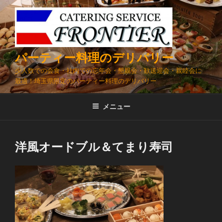
コ
ン
テ
ン
ツ
パーティー料理のデリバリー
へ
少人数での会食・社内での忘年会・懇親会・歓送迎会・親睦会に
ス
最適！埼玉県限定のパーティー料理のデリバリー
キ
ッ
メニュー
プ
洋風オードブル＆てまり寿司