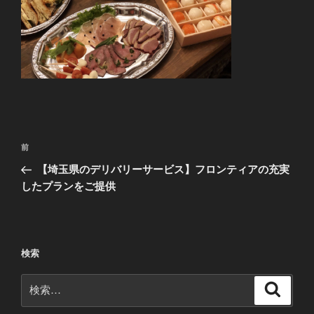
投
前
前
稿
の
【埼玉県のデリバリーサービス】フロンティアの充実
ナ
投
したプランをご提供
ビ
稿
ゲ
ー
検索
シ
ョ
検
検
ン
索
索: