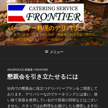
コ
ン
テ
ン
ツ
パーティー料理のデリバリー
へ
少人数での会食・社内での忘年会・懇親会・歓送迎会・親睦会に
ス
最適！埼玉県限定のパーティー料理のデリバリー
キ
ッ
メニュー
プ
投
2021年6月1日
投稿者:
FRONTIER
稿
懇親会を引き立たせるには
日:
社内での懇親会に役立つデリバリープランをご用意して
おります。デリバリーなのでケータリングとは違い、使
い捨て容器を使用しているので容器の回収などはござい
ません。スタッフはお料理をお届けしたら撤収しますの