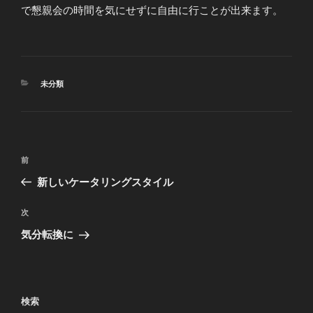
で懇親会の時間を気にせずに自由に行ことが出来ます。
カ
未分類
テ
ゴ
リ
ー
投
前
前
稿
の
新しいケータリングスタイル
ナ
投
ビ
稿
次
次
ゲ
の
気分転換に
投
ー
稿
シ
ョ
検索
ン