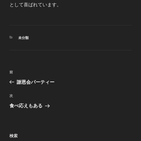
として喜ばれています。
カ
未分類
テ
ゴ
リ
ー
投
前
前
稿
の
謝恩会パーティー
ナ
投
ビ
稿
次
次
ゲ
の
食べ応えもある
投
ー
稿
シ
ョ
検索
ン