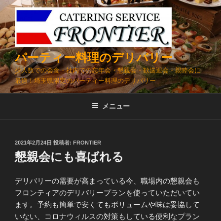
コ
ン
テ
ン
ツ
パーティー料理のデリバリー
へ
少人数での会食・社内での忘年会・懇親会・歓送迎会・親睦会に
ス
最適！埼玉県限定のパーティー料理のデリバリー
キ
ッ
メニュー
プ
投
2021年2月24日
投稿者:
FRONTIER
稿
懇親会にも喜ばれる
日:
デリバリーの需要が高まっている今、職場内の懇親会も
フロンティアのデリバリープランを使っていただいてい
ます。予約も簡単で安くてもボリュームや味は妥協して
いない、コロナウィルスの対策もしている便利なプラン