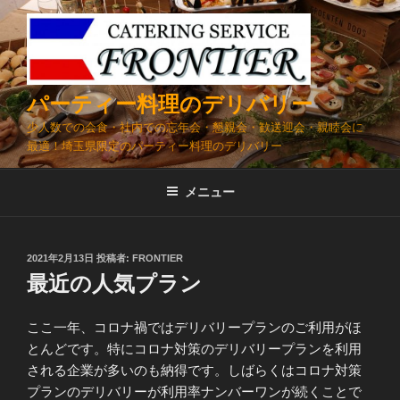
コ
ン
テ
ン
ツ
パーティー料理のデリバリー
へ
少人数での会食・社内での忘年会・懇親会・歓送迎会・親睦会に
ス
最適！埼玉県限定のパーティー料理のデリバリー
キ
ッ
メニュー
プ
投
2021年2月13日
投稿者:
FRONTIER
稿
最近の人気プラン
日:
ここ一年、コロナ禍ではデリバリープランのご利用がほ
とんどです。特にコロナ対策のデリバリープランを利用
される企業が多いのも納得です。しばらくはコロナ対策
プランのデリバリーが利用率ナンバーワンが続くことで