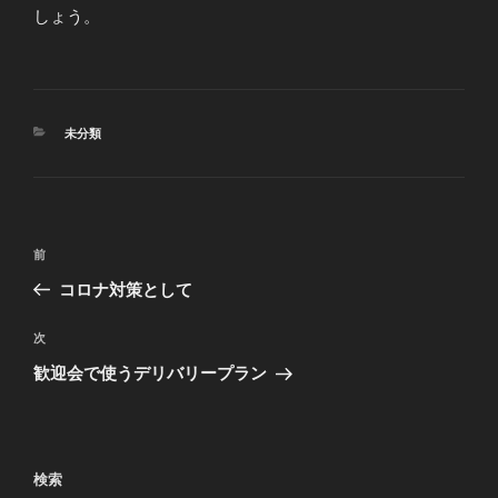
しょう。
カ
未分類
テ
ゴ
リ
ー
投
前
前
稿
の
コロナ対策として
ナ
投
ビ
稿
次
次
ゲ
の
歓迎会で使うデリバリープラン
投
ー
稿
シ
ョ
検索
ン