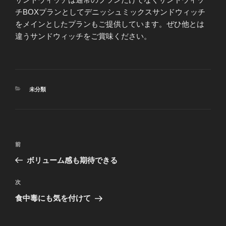
チBOXプランとしてデニッシュミックスサンドウィッチ
をメインとしたプランもご提供しています。ぜひ他とは
違うサンドウィッチをご賞味ください。
カ
未分類
テ
ゴ
リ
ー
投
前
前
稿
の
ボリューム感も期待できる
ナ
投
ビ
稿
次
次
ゲ
の
食中毒にも気を付けて
投
ー
稿
シ