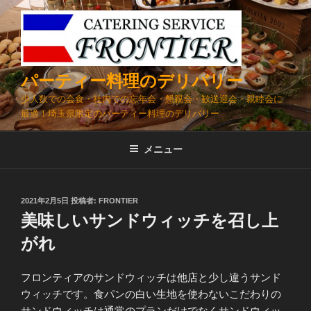
コ
ン
テ
ン
ツ
パーティー料理のデリバリー
へ
少人数での会食・社内での忘年会・懇親会・歓送迎会・親睦会に
ス
最適！埼玉県限定のパーティー料理のデリバリー
キ
ッ
メニュー
プ
投
2021年2月5日
投稿者:
FRONTIER
稿
美味しいサンドウィッチを召し上
日:
がれ
フロンティアのサンドウィッチは他店と少し違うサンド
ウィッチです。食パンの白い生地を使わないこだわりの
サンドウィッチは通常のプランだけでなくサンドウィッ