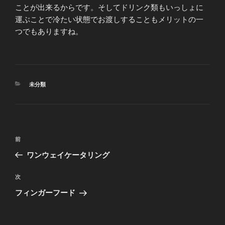
ことが出来るからです。そしてドリンク類もいっしょに
運ぶことで冷たい状態でお渡しすることもメリットの一
つでもありますね。
カ
未分類
テ
ゴ
リ
ー
投
前
前
稿
の
ワンウェイケータリング
ナ
投
ビ
稿
次
次
ゲ
の
フィンガーフード
投
ー
稿
シ