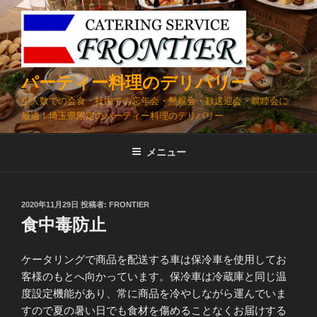
コ
ン
テ
ン
ツ
パーティー料理のデリバリー
へ
少人数での会食・社内での忘年会・懇親会・歓送迎会・親睦会に
ス
最適！埼玉県限定のパーティー料理のデリバリー
キ
ッ
メニュー
プ
投
2020年11月29日
投稿者:
FRONTIER
稿
食中毒防止
日:
ケータリングで商品を配送する車は保冷車を使用してお
客様のもとへ向かっています。保冷車は冷蔵庫と同じ温
度設定機能があり、常に商品を冷やしながら運んでいま
すので夏の暑い日でも食材を傷めることなくお届けする