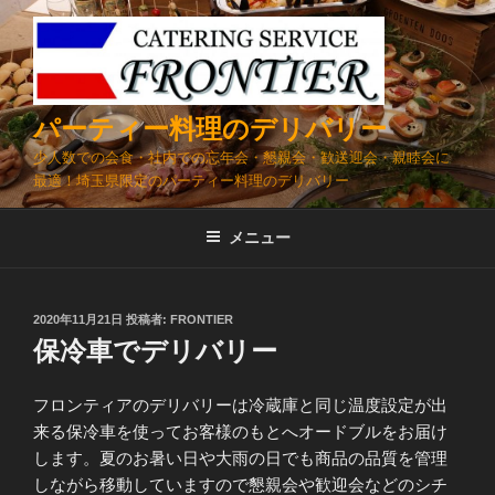
コ
ン
テ
ン
ツ
パーティー料理のデリバリー
へ
少人数での会食・社内での忘年会・懇親会・歓送迎会・親睦会に
ス
最適！埼玉県限定のパーティー料理のデリバリー
キ
ッ
メニュー
プ
投
2020年11月21日
投稿者:
FRONTIER
稿
保冷車でデリバリー
日:
フロンティアのデリバリーは冷蔵庫と同じ温度設定が出
来る保冷車を使ってお客様のもとへオードブルをお届け
します。夏のお暑い日や大雨の日でも商品の品質を管理
しながら移動していますので懇親会や歓迎会などのシチ