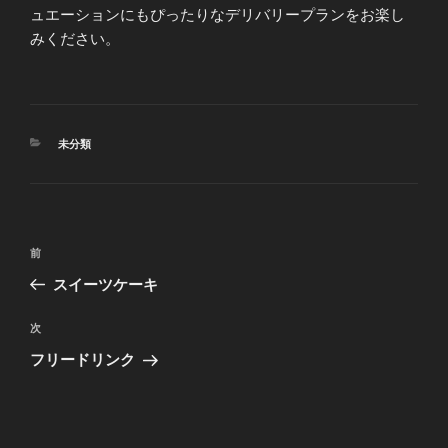
ュエーションにもぴったりなデリバリープランをお楽し
みください。
カ
未分類
テ
ゴ
リ
ー
投
前
前
稿
の
スイーツケーキ
ナ
投
ビ
稿
次
次
ゲ
の
フリードリンク
投
ー
稿
シ
ョ