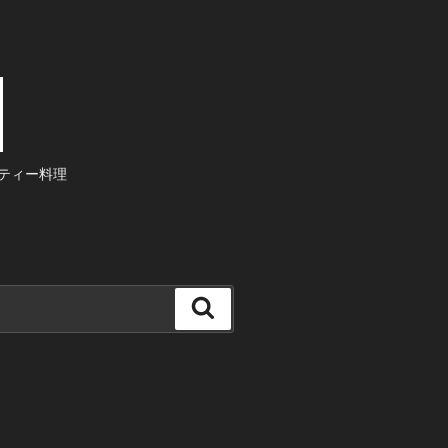
ティー料理
検
索