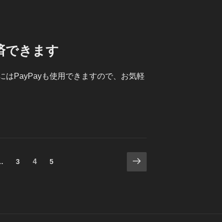
済できます
はPayPayも使用できますので、お気軽
次
固
固
4
固
…
3
5
の
定
定
定
ペ
ペ
ペ
ペ
ー
ー
ー
ー
ジ
ジ
ジ
ジ