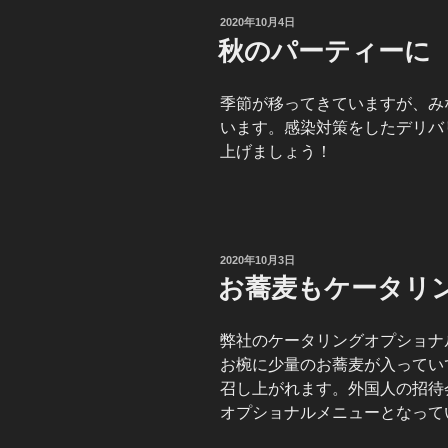
投
2020年10月4日
稿
秋のパーティーに
日:
季節が移ってきていますが、み
います。感染対策をしたデリバ
上げましょう！
投
2020年10月3日
稿
お蕎麦もケータリ
日:
弊社のケータリングオプショナ
お椀に少量のお蕎麦が入ってい
召し上がれます。外国人の招待
オプショナルメニューとなって