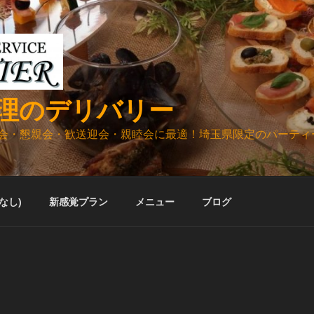
理のデリバリー
会・懇親会・歓送迎会・親睦会に最適！埼玉県限定のパーティ
ルなし)
新感覚プラン
メニュー
ブログ