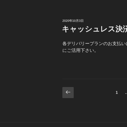
投
2020年10月3日
稿
キャッシュレス決
日:
各デリバリープランのお支払いに
にご活用下さい。
投
前
固
1
の
定
稿
ペ
ペ
ー
ナ
ー
ジ
ジ
ビ