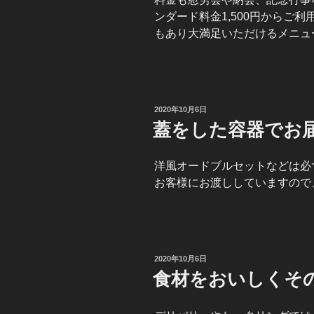
ンダード料金1,500円からご
もあり大満足いただけるメニュ
投
2020年10月6日
稿
蓋をした容器でお
日:
洋風オードブルセットなどは必
お客様にお渡ししていますので
投
2020年10月6日
稿
食材をおいしくそ
日: