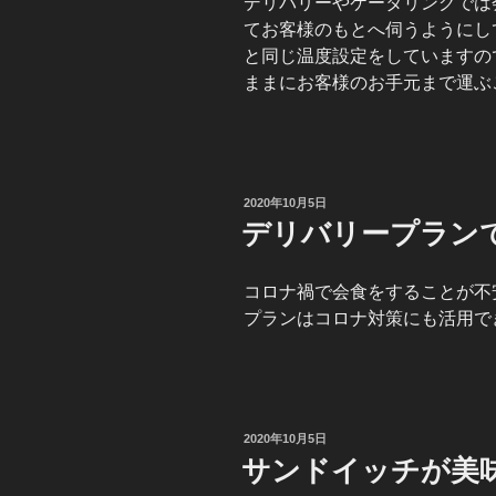
デリバリーやケータリングでは
てお客様のもとへ伺うようにし
と同じ温度設定をしていますの
ままにお客様のお手元まで運ぶ
投
2020年10月5日
稿
デリバリープラン
日:
コロナ禍で会食をすることが不
プランはコロナ対策にも活用で
投
2020年10月5日
稿
サンドイッチが美
日: