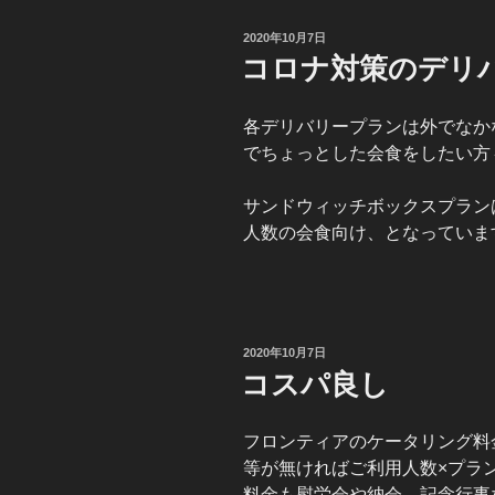
投
2020年10月7日
稿
コロナ対策のデリ
日:
各デリバリープランは外でなか
でちょっとした会食をしたい方
サンドウィッチボックスプラン
人数の会食向け、となっていま
投
2020年10月7日
稿
コスパ良し
日:
フロンティアのケータリング料
等が無ければご利用人数×プラ
料金も慰労会や納会、記念行事