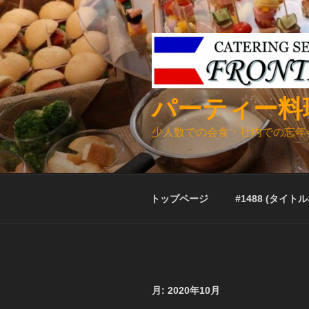
コ
ン
テ
ン
ツ
へ
パーティー料
ス
キ
少人数での会食・社内での忘年
ッ
プ
トップページ
#1488 (タイト
月:
2020年10月