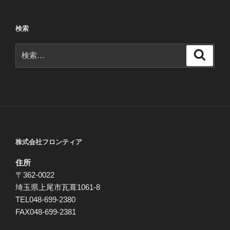
稿
シ
ョ
検索
ン
検
検
索
索:
株式会社フロンティア
住所
〒362-0022
埼玉県上尾市瓦葺1061-8
TEL048-699-2380
FAX048-699-2381