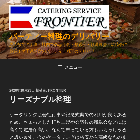
コ
ン
テ
ン
ツ
パーティー料理のデリバリー
へ
少人数での会食・社内での忘年会・懇親会・歓送迎会・親睦会に
ス
最適！埼玉県限定のパーティー料理のデリバリー
キ
ッ
メニュー
プ
投
2020年10月23日
投稿者:
FRONTIER
稿
リーズナブル料理
日:
ケータリングは会社行事や記念式典での利用が良くある
ため、ちょっとした打ち上げや会議後の懇親会などには
高くて敷居が高い、なんて思っている方もいらっしゃる
と思います。今のケータリングは格安から高級なものま