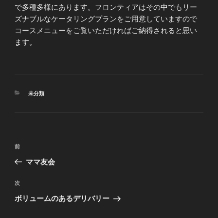
で多種多様にあります。フロンティアはその中でもリー
ズナブルなケータリングプランをご用意していますので
コースメニューをご覧いただければご納得されると思い
ます。
カ
未分類
テ
ゴ
リ
ー
投
前
前
稿
の
ママ友会
ナ
投
ビ
稿
次
次
ゲ
の
ボリュームのあるデリバリー
投
ー