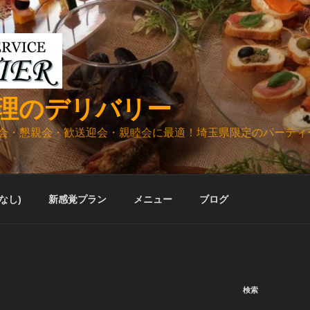
理のデリバリー
会・懇親会・歓送迎会・親睦会に最適！埼玉県限定のパーティ
ルなし)
新感覚プラン
メニュー
ブログ
検索