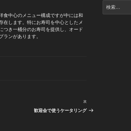
検
索:
洋食中心のメニュー構成ですが中には和
存在します。特にお寿司を中心としたメ
につき一桶分のお寿司を提供し、オード
プランがあります。
次
次
の
歓迎会で使うケータリング
投
稿