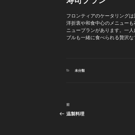
寿司プラン
日:
フロンティアのケータリングは
洋折衷や和食中心のメニューも
ニュープランがあります。一人
ブルも一緒に食べられる贅沢な
カ
未分類
テ
ゴ
リ
ー
投
前
前
稿
の
温製料理
投
ナ
稿