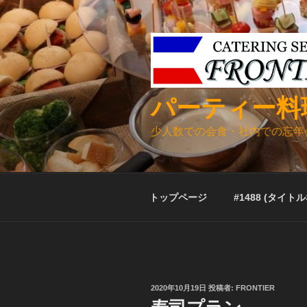
コ
ン
テ
ン
ツ
へ
パーティー料
ス
キ
少人数での会食・社内での忘年
ッ
プ
トップページ
#1488 (タイト
投
2020年10月19日
投稿者:
FRONTIER
稿