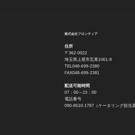
ビ
ゲ
ー
シ
株式会社フロンティア
ョ
住所
ン
〒362-0022
埼玉県上尾市瓦葺1061-8
TEL048-699-2380
FAX048-699-2381
配送可能時間
07：00～23：00
電話番号
090-8510-1787（ケータリング担