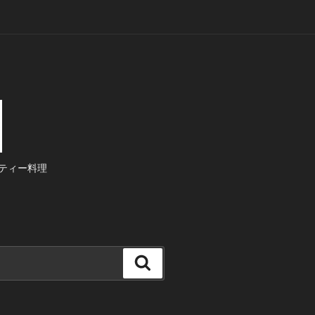
ティー料理
検
索