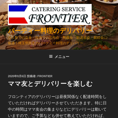
コ
ン
テ
ン
ツ
パーティー料理のデリバリー
へ
少人数での会食・社内での忘年会・懇親会・歓送迎会・親睦会に
ス
最適！埼玉県限定のパーティー料理のデリバリー
キ
ッ
メニュー
プ
投
2020年9月6日
投稿者:
FRONTIER
稿
ママ友とデリバリーを楽しむ
日:
フロンティアのデリバリーは昼夜関係なく配達時間をし
ていただければデリバリーさせていただきます。特に日
中の時間はママ友会の集まりなどにデリバリーは動いて
いますので、ご予算なども併せて教えていただければ、