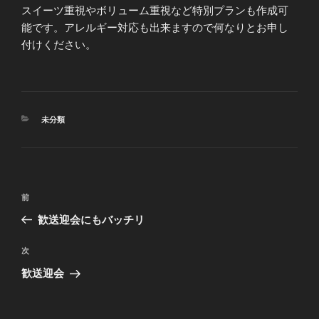
スイーツ重視やボリューム重視など特別プランも作成可
能です。アレルギー対応も出来ますので何なりとお申し
付けください。
カ
未分類
テ
ゴ
リ
ー
投
前
前
稿
の
歓送迎会にもバッチリ
ナ
投
ビ
稿
次
次
ゲ
の
歓送迎会
投
ー
稿
シ