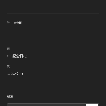
カ
未分類
テ
ゴ
リ
ー
投
前
前
稿
の
記念日に
ナ
投
ビ
稿
次
次
ゲ
の
コスパ
投
ー
稿
シ
ョ
検索
ン
検