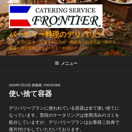
コ
ン
テ
ン
ツ
パーティー料理のデリバリー
へ
少人数での会食・社内での忘年会・懇親会・歓送迎会・親睦会に
ス
最適！埼玉県限定のパーティー料理のデリバリー
キ
ッ
メニュー
プ
投
2020年7月23日
投稿者:
FRONTIER
稿
使い捨て容器
日:
デリバリープランに使われている容器は全て使い捨てに
なっています。普段のケータリングは使用済みのゴミを
処分していますが、デリバリープランはお客様ご自身で
後片付けをしていただいております。