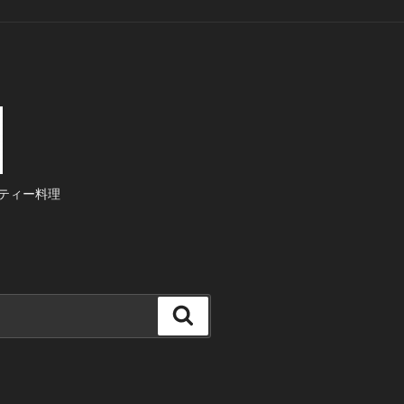
ティー料理
検
索