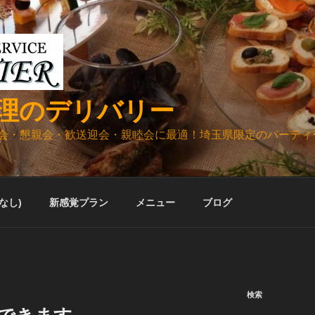
理のデリバリー
会・懇親会・歓送迎会・親睦会に最適！埼玉県限定のパーティ
ルなし)
新感覚プラン
メニュー
ブログ
検索