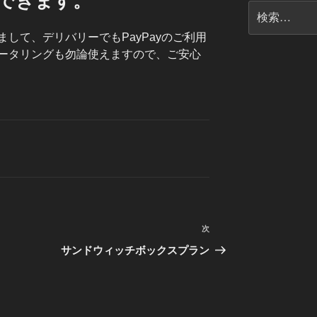
いできます。
検
索:
して、デリバリーでもPayPayのご利用
ータリングも勿論使えますので、ご安心
次
次
の
サンドウィッチボックスプラン
投
稿