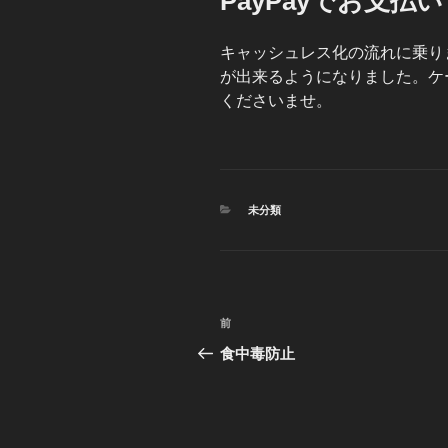
PayPayでお支払
日:
キャッシュレス化の流れに乗りま
が出来るようになりました。ケ
くださいませ。
カ
未分類
テ
ゴ
リ
ー
投
前
前
稿
の
食中毒防止
投
ナ
稿
ビ