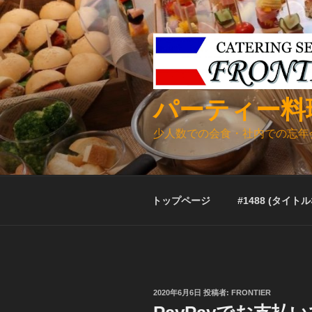
コ
ン
テ
ン
ツ
へ
パーティー料
ス
キ
少人数での会食・社内での忘年
ッ
プ
トップページ
#1488 (タイト
投
2020年6月6日
投稿者:
FRONTIER
稿