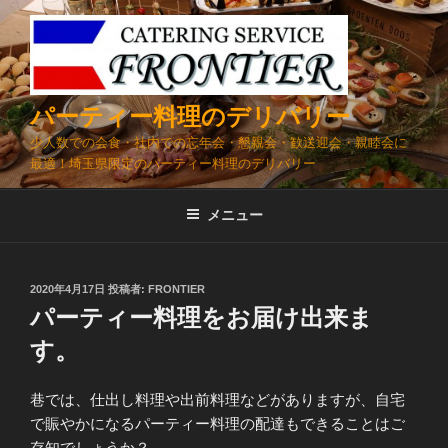
コ
ン
テ
ン
ツ
パーティー料理のデリバリー
へ
少人数での会食・社内での忘年会・懇親会・歓送迎会・親睦会に
ス
最適！埼玉県限定のパーティー料理のデリバリー
キ
ッ
メニュー
プ
投
2020年4月17日
投稿者:
FRONTIER
稿
パーティー料理をお届け出来ま
日:
す。
巷では、仕出し料理や出前料理などがありますが、自宅
で賑やかになるパーティー料理の配達もできることはご
存知でしょうか？