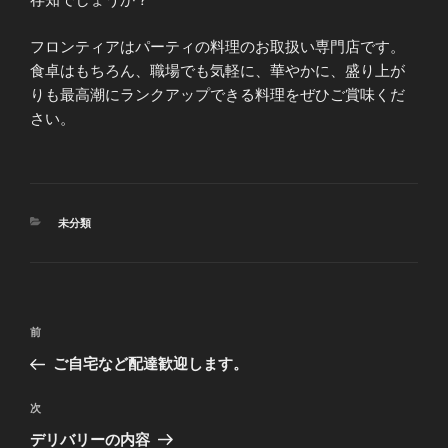
フロンティアはパーティの料理のお取扱い専門店です。
食卓はもちろん、職場でも気軽に、華やかに、盛り上が
りも最高潮にランクアップできる料理をぜひご賞味くだ
さい。
カ
未分類
テ
ゴ
リ
ー
投
前
前
稿
の
ご自宅など配達歓迎します。
ナ
投
ビ
稿
次
次
ゲ
の
デリバリーの内容