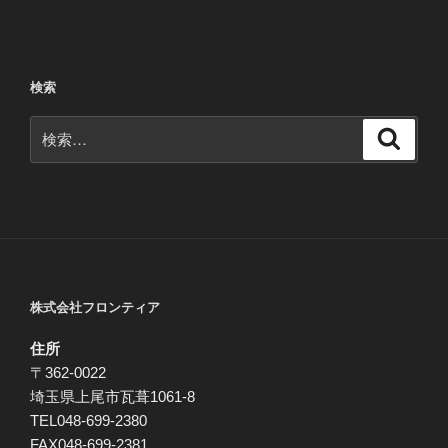
投
ー
稿
シ
ョ
検索
ン
検
検
索
索:
株式会社フロンティア
住所
〒362-0022
埼玉県上尾市瓦葺1061-8
TEL048-699-2380
FAX048-699-2381